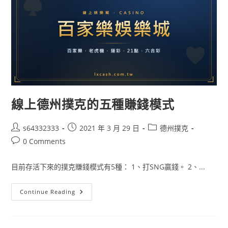
線上德州撲克的五種賺錢模式
s64332333
2021 年 3 月 29 日
德州撲克
0 Comments
目前存活下來的撲克賺錢模式有5種： 1、打SNG贏錢。 2、...
Continue Reading