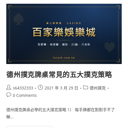
德州撲克牌桌常見的五大撲克策略
s64332333
2021 年 3 月 29 日
德州撲克
0 Comments
德州撲克牌桌必學的五大撲克策略 1） 每手牌都在對對手不了
解...