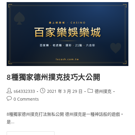
8種獨家德州撲克技巧大公開
s64332333
2021 年 3 月 29 日
德州撲克
0 Comments
8種獨家德州撲克打法無私公開 德州撲克是一種神話般的遊戲。
是...