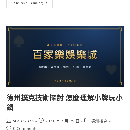
Continue Reading
德州撲克技術探討 怎麼理解小牌玩小
鍋
s64332333
2021 年 3 月 29 日
德州撲克
0 Comments