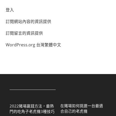
登入
訂閱網站內容的資訊提供
訂閱留言的資訊提供
WordPress.org 台灣繁體中文
在賭場如何挑選一台最適
2022賭場贏錢方法，最熱
合自己的老虎機
門的吃角子老虎機3種技巧