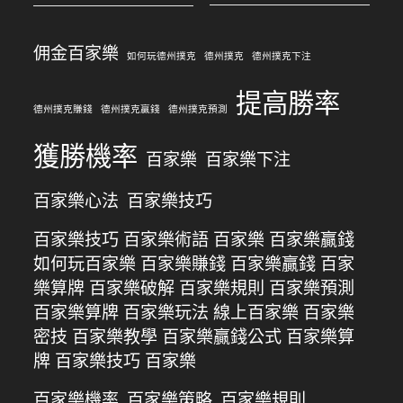
佣金百家樂
如何玩德州撲克
德州撲克
德州撲克下注
提高勝率
德州撲克賺錢
德州撲克贏錢
德州撲克預測
獲勝機率
百家樂
百家樂下注
百家樂心法
百家樂技巧
百家樂技巧 百家樂術語 百家樂 百家樂贏錢
如何玩百家樂 百家樂賺錢 百家樂贏錢 百家
樂算牌 百家樂破解 百家樂規則 百家樂預測
百家樂算牌 百家樂玩法 線上百家樂 百家樂
密技 百家樂教學 百家樂贏錢公式 百家樂算
牌 百家樂技巧 百家樂
百家樂機率
百家樂策略
百家樂規則