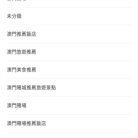
未分類
澳門推薦飯店
澳門旅遊推薦
澳門美食推薦
澳門賭城推薦旅遊景點
澳門賭場
澳門賭場推薦飯店