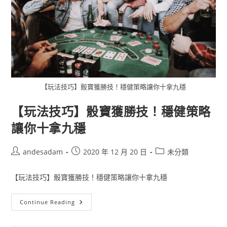
【玩法技巧】骰寶獲勝技！穩健策略讓你十拿九穩
【玩法技巧】骰寶獲勝技！穩健策略
讓你十拿九穩
andesadam
2020 年 12 月 20 日
未分類
【玩法技巧】骰寶獲勝技！穩健策略讓你十拿九穩
Continue Reading