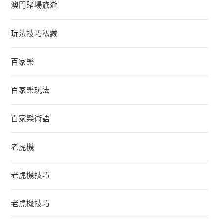
澳門賭場旅遊
玩法技巧私藏
百家樂
百家樂玩法
百家樂術語
老虎機
老虎機技巧
老虎機技巧