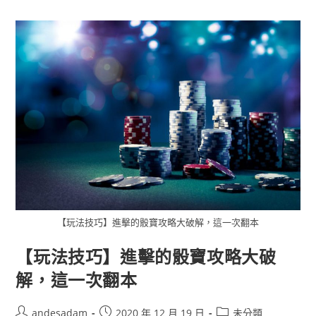
【玩法技巧】進擊的骰寶攻略大破解，這一次翻本
【玩法技巧】進擊的骰寶攻略大破
解，這一次翻本
andesadam
2020 年 12 月 19 日
未分類