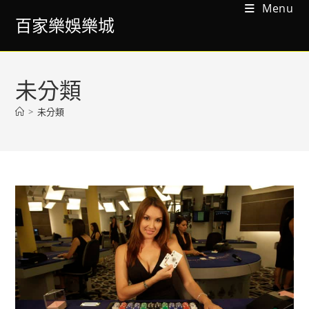
Menu
百家樂娛樂城
未分類
>
未分類