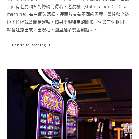
上面有老虎圖案的籌碼而得名，老虎機（slot machine）（slot
machine）有三個玻璃框，裡面各有有不同的圖案，當投幣之後
拉下拉桿就會開始運轉，如果出現特定的圖形（例如三個相同）
就會吐錢出來，出現相同圖型越多獎金則越高。
Continue Reading