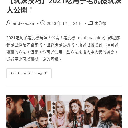
【玩法技巧】2021吃角子老虎機玩法
大公開！
andesadam
2020 年 12 月 21 日
未分類
2021吃角子老虎機玩法大公開！老虎機（slot machine）的程序
都是已經預先設定的，出彩也是隨機的，所以很難找到一種可以
穩贏的方法，但是，你可以使用一些方法來增大中大​​獎的機會，
或者至少可以贏得一定的回報。
Continue Reading