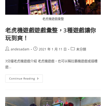
老虎機遊戲彙整
老虎機遊戲遊戲彙整，3種遊戲讓你
玩到爽！
andesadam
2021 年 1 月 11 日
未分類
3分鐘老虎機遊戲介紹 老虎機遊戲，也可以稱拉霸機遊戲或插槽
遊...
Continue Reading