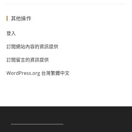
其他操作
登入
訂閱網站內容的資訊提供
訂閱留言的資訊提供
WordPress.org 台灣繁體中文