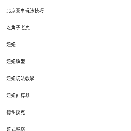
北京賽車玩法技巧
吃角子老虎
妞妞
妞妞牌型
妞妞玩法教學
妞妞計算器
德州撲克
普式蛋塔