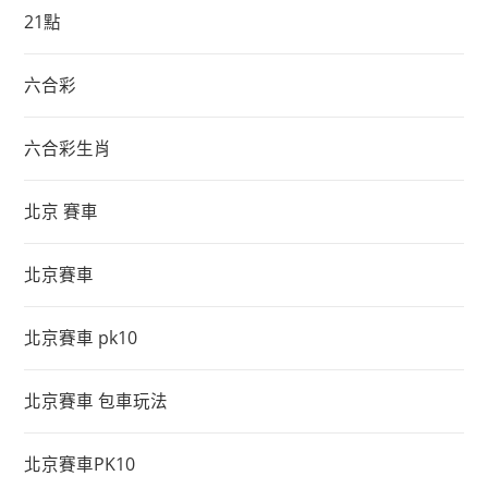
21點
六合彩
六合彩生肖
北京 賽車
北京賽車
北京賽車 pk10
北京賽車 包車玩法
北京賽車PK10