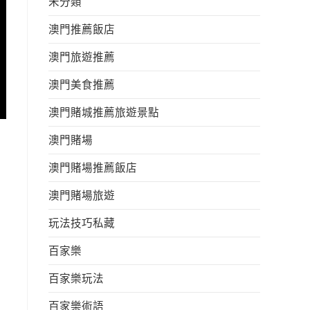
未分類
澳門推薦飯店
澳門旅遊推薦
澳門美食推薦
澳門賭城推薦旅遊景點
澳門賭場
澳門賭場推薦飯店
澳門賭場旅遊
玩法技巧私藏
百家樂
百家樂玩法
百家樂術語