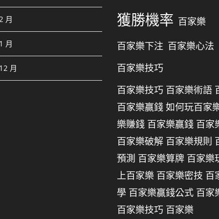
獲勝機率
2 月
百家樂
1 月
百家樂下注
百家樂心法
百家樂技巧
 12 月
百家樂技巧 百家樂術語 
百家樂贏錢 如何玩百家樂
樂賺錢 百家樂贏錢 百家
百家樂破解 百家樂規則 
預測 百家樂算牌 百家樂
上百家樂 百家樂密技 百
學 百家樂贏錢公式 百家
百家樂技巧 百家樂