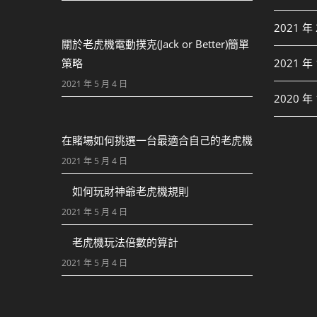
2021 年 
關於老虎機電動撲克(Jack or Better)簡單
策略
2021 年 
2021 年 5 月 4 日
2020 年
在賭場如何挑選一台最適合自己的老虎機
2021 年 5 月 4 日
如何玩財神爺老虎機規則
2021 年 5 月 4 日
老虎機玩法倍數的算計
2021 年 5 月 4 日