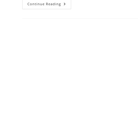
Continue Reading