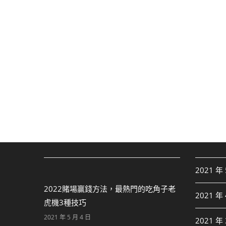
2021 年 
2022賭場贏錢方法，最熱門的吃角子老
2021 年 
虎機3種技巧
2021 年 5 月 4 日
2021 年 