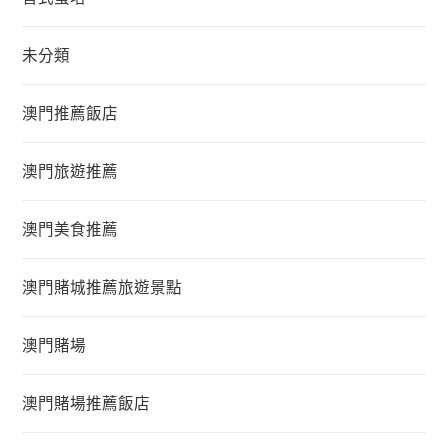
未分類
澳門推薦飯店
澳門旅遊推薦
澳門美食推薦
澳門賭城推薦旅遊景點
澳門賭場
澳門賭場推薦飯店