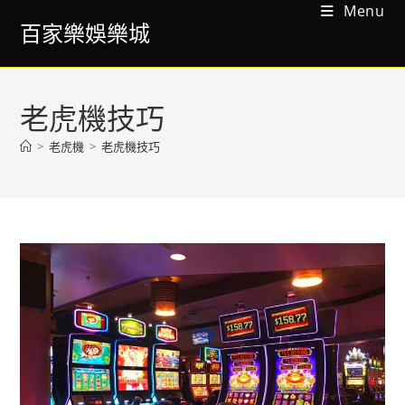
Menu
百家樂娛樂城
老虎機技巧
>
老虎機
>
老虎機技巧