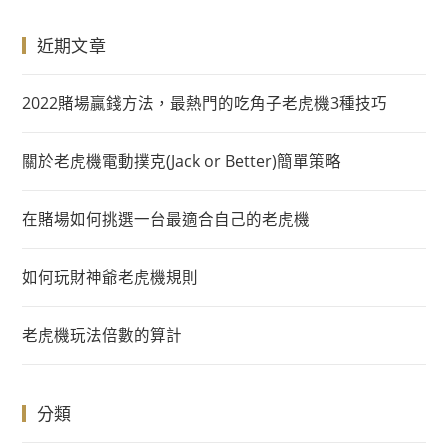
近期文章
2022賭場贏錢方法，最熱門的吃角子老虎機3種技巧
關於老虎機電動撲克(Jack or Better)簡單策略
在賭場如何挑選一台最適合自己的老虎機
如何玩財神爺老虎機規則
老虎機玩法倍數的算計
分類