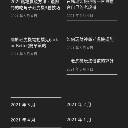
在賭場如何挑選一台最適
2022賭場贏錢方法，最熱
合自己的老虎機
門的吃角子老虎機3種技巧
2021 年 5 月 4 日
2021 年 5 月 4 日
如何玩財神爺老虎機規則
關於老虎機電動撲克(Jack
or Better)簡單策略
2021 年 5 月 4 日
2021 年 5 月 4 日
老虎機玩法倍數的算計
2021 年 5 月 4 日
2021 年 2 月
2021 年 5 月
2021 年 1 月
2021 年 4 月