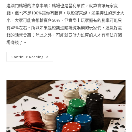
進澳門賭場的注意事項：賭場也是營利單位，就算會讓玩家贏
錢，但也不是100%讓你有勝算。以骰寶來說，如果押注的是比大
小，大家可能會想輸贏各50%，但實際上玩家握有的勝率可能只
有48%左右。所以如果是短期進賭場純娛樂的玩家們，運氣好贏
錢的話就會贏；除此之外，可能就要財力雄厚的人才有辦法在賭
場賺錢了。
Continue Reading