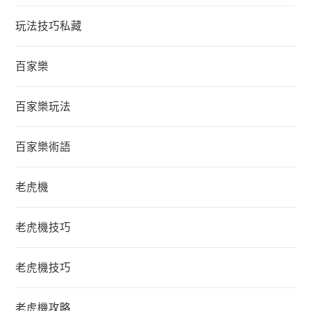
玩法技巧私藏
百家樂
百家樂玩法
百家樂術語
老虎機
老虎機技巧
老虎機技巧
老虎機攻略