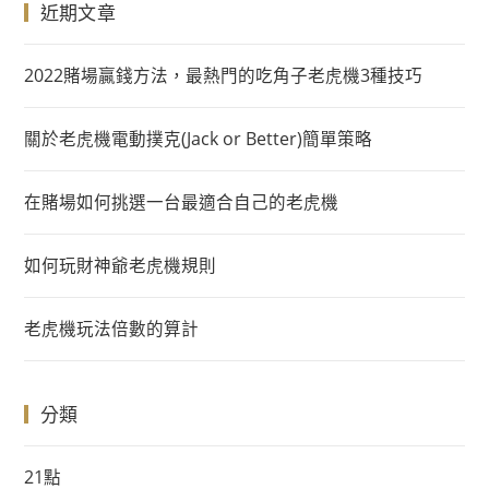
近期文章
2022賭場贏錢方法，最熱門的吃角子老虎機3種技巧
關於老虎機電動撲克(Jack or Better)簡單策略
在賭場如何挑選一台最適合自己的老虎機
如何玩財神爺老虎機規則
老虎機玩法倍數的算計
分類
21點