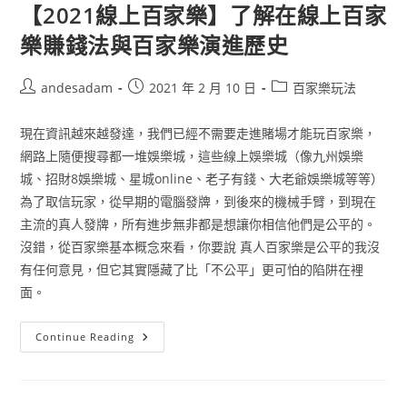
【2021線上百家樂】了解在線上百家
樂賺錢法與百家樂演進歷史
andesadam
2021 年 2 月 10 日
百家樂玩法
現在資訊越來越發達，我們已經不需要走進賭場才能玩百家樂，
網路上隨便搜尋都一堆娛樂城，這些線上娛樂城（像九州娛樂
城、招財8娛樂城、星城online、老子有錢、大老爺娛樂城等等）
為了取信玩家，從早期的電腦發牌，到後來的機械手臂，到現在
主流的真人發牌，所有進步無非都是想讓你相信他們是公平的。
沒錯，從百家樂基本概念來看，你要說 真人百家樂是公平的我沒
有任何意見，但它其實隱藏了比「不公平」更可怕的陷阱在裡
面。
Continue Reading