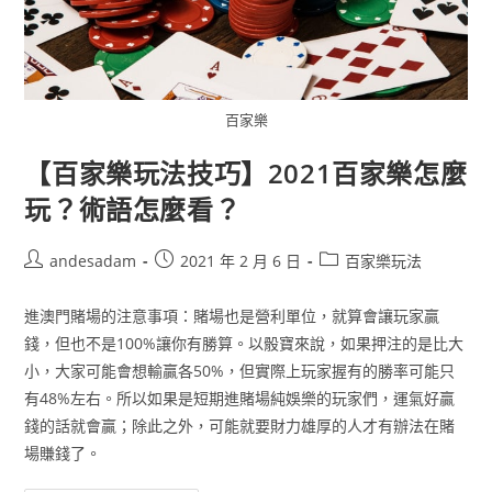
百家樂
【百家樂玩法技巧】2021百家樂怎麼
玩？術語怎麼看？
andesadam
2021 年 2 月 6 日
百家樂玩法
進澳門賭場的注意事項：賭場也是營利單位，就算會讓玩家贏
錢，但也不是100%讓你有勝算。以骰寶來說，如果押注的是比大
小，大家可能會想輸贏各50%，但實際上玩家握有的勝率可能只
有48%左右。所以如果是短期進賭場純娛樂的玩家們，運氣好贏
錢的話就會贏；除此之外，可能就要財力雄厚的人才有辦法在賭
場賺錢了。