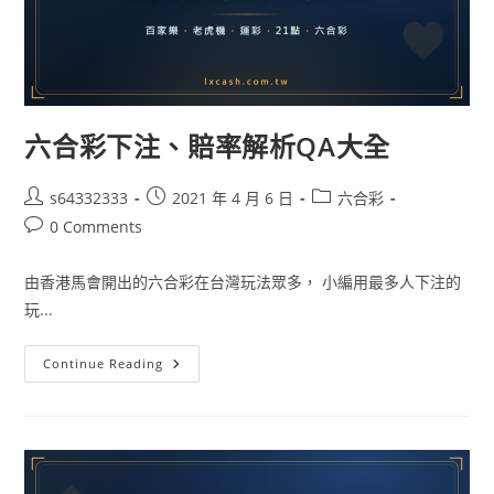
六合彩下注、賠率解析QA大全
s64332333
2021 年 4 月 6 日
六合彩
0 Comments
由香港馬會開出的六合彩在台灣玩法眾多， 小編用最多人下注的
玩...
Continue Reading