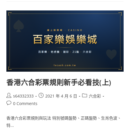
香港六合彩票規則新手必看技(上)
s64332333
2021 年 4 月 6 日
六合彩
0 Comments
香港六合彩票規則與玩法 特別號碼盤勢、正碼盤勢、生肖色波、
特...