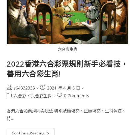
六合彩生肖
2022香港六合彩票規則新手必看技，
善用六合彩生肖!
s64332333
2021 年 4 月 6 日
六合彩
/
六合彩生肖
0 Comments
香港六合彩票規則與玩法 特別號碼盤勢、正碼盤勢、生肖色波、
特...
Continue Reading