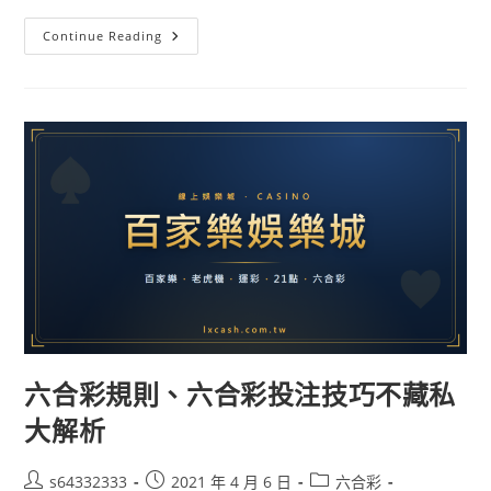
Continue Reading
六合彩規則、六合彩投注技巧不藏私
大解析
s64332333
2021 年 4 月 6 日
六合彩