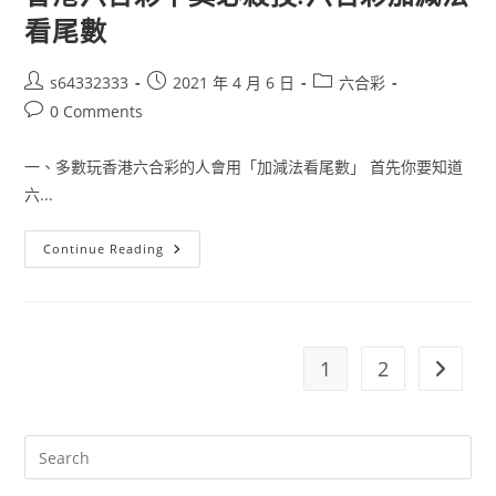
看尾數
s64332333
2021 年 4 月 6 日
六合彩
0 Comments
一、多數玩香港六合彩的人會用「加減法看尾數」 首先你要知道
六...
Continue Reading
1
2