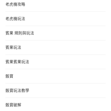
老虎機攻略
老虎機玩法
賓果 規則與玩法
賓果玩法
賓果賓果玩法
骰寶
骰寶玩法教學
骰寶破解