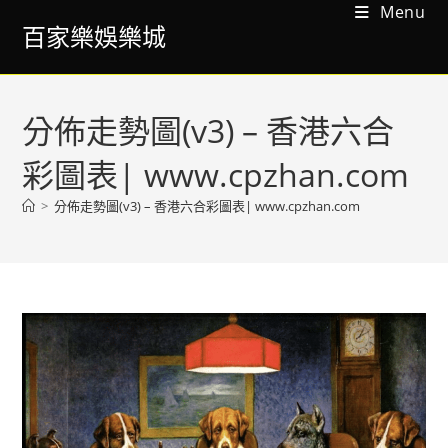
Menu
百家樂娛樂城
分佈走勢圖(v3) – 香港六合
彩圖表| www.cpzhan.com
>
分佈走勢圖(v3) – 香港六合彩圖表| www.cpzhan.com