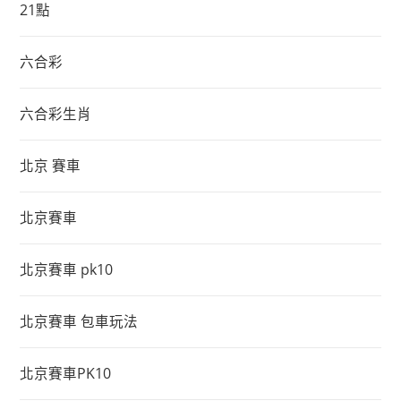
21點
六合彩
六合彩生肖
北京 賽車
北京賽車
北京賽車 pk10
北京賽車 包車玩法
北京賽車PK10