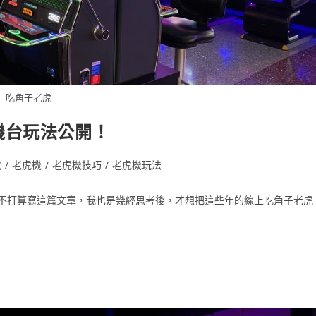
吃角子老虎
機台玩法公開！
虎
/
老虎機
/
老虎機技巧
/
老虎機玩法
不打算寫這篇文章，我也是幾經思考後，才想把這些年的線上吃角子老虎