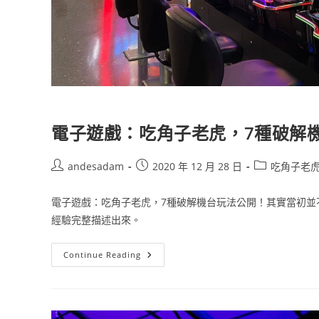
電子遊戲：吃角子老虎，7種破解
andesadam
2020 年 12 月 28 日
吃角子老
電子遊戲：吃角子老虎，7種破解機台玩法公開！其實當初並
經驗完整描述出來。
Continue Reading