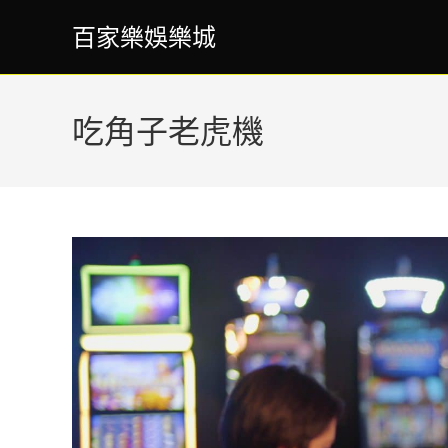
百家樂娛樂城
吃角子老虎機