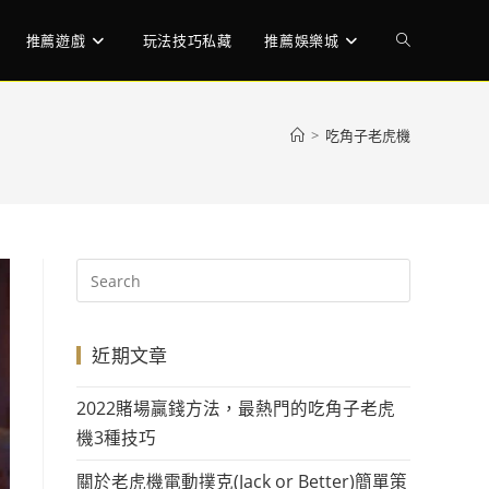
推薦遊戲
玩法技巧私藏
推薦娛樂城
>
吃角子老虎機
近期文章
2022賭場贏錢方法，最熱門的吃角子老虎
機3種技巧
關於老虎機電動撲克(Jack or Better)簡單策