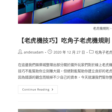
老虎機規則
【老虎機技巧】吃角子老虎機規則
andesadam
2020 年 12 月 27 日
吃角子老
在這邊我們娛樂城整理出部分關於國外玩家們對於線上老虎機（slot
技巧不能幫助你立刻賺大錢，但絕對能幫助你建立良好的老虎機（slo
因為錯誤的觀念而賠掉不少自己的資本，今天就讓我們幫你
Continue Reading