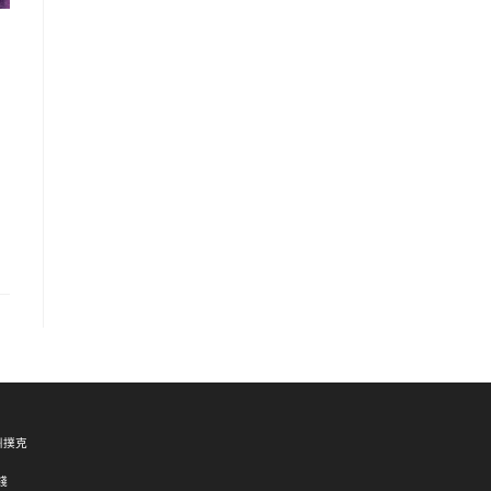
州撲克
錢