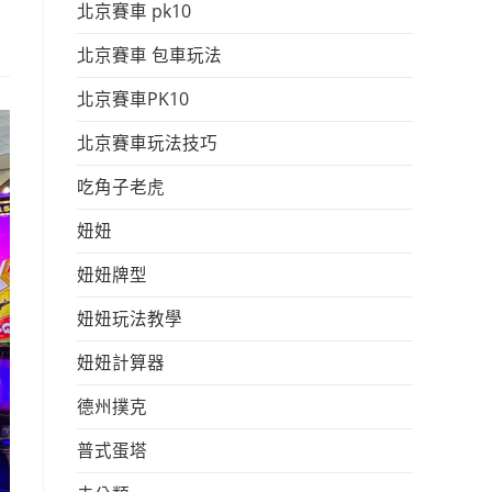
北京賽車 pk10
北京賽車 包車玩法
北京賽車PK10
北京賽車玩法技巧
吃角子老虎
妞妞
妞妞牌型
妞妞玩法教學
妞妞計算器
德州撲克
普式蛋塔