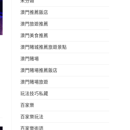
未分類
澳門推薦飯店
澳門旅遊推薦
澳門美食推薦
澳門賭城推薦旅遊景點
澳門賭場
澳門賭場推薦飯店
澳門賭場旅遊
玩法技巧私藏
百家樂
百家樂玩法
百家樂術語