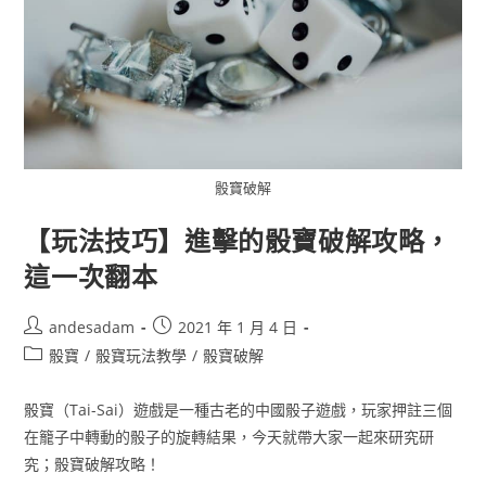
骰寶破解
【玩法技巧】進擊的骰寶破解攻略，
這一次翻本
andesadam
2021 年 1 月 4 日
骰寶
/
骰寶玩法教學
/
骰寶破解
骰寶（Tai-Sai）遊戲是一種古老的中國骰子遊戲，玩家押註三個
在籠子中轉動的骰子的旋轉結果，今天就帶大家一起來研究研
究；骰寶破解攻略！