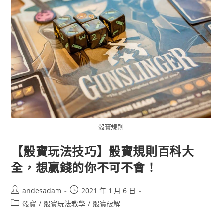
骰寶規則
【骰寶玩法技巧】骰寶規則百科大
全，想贏錢的你不可不會！
andesadam
2021 年 1 月 6 日
骰寶
/
骰寶玩法教學
/
骰寶破解