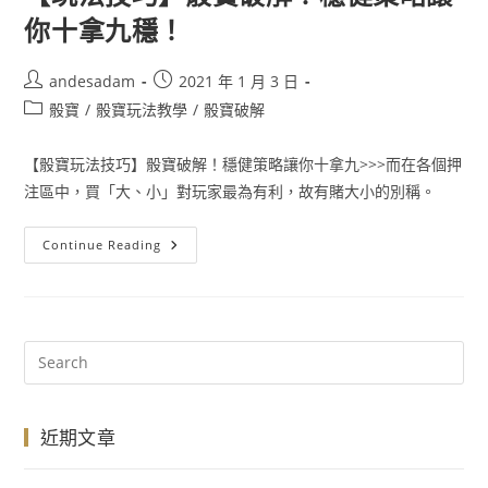
你十拿九穩！
andesadam
2021 年 1 月 3 日
骰寶
/
骰寶玩法教學
/
骰寶破解
【骰寶玩法技巧】骰寶破解！穩健策略讓你十拿九>>>而在各個押
注區中，買「大、小」對玩家最為有利，故有賭大小的別稱。
Continue Reading
近期文章