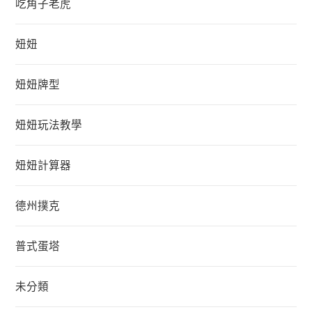
吃角子老虎
妞妞
妞妞牌型
妞妞玩法教學
妞妞計算器
德州撲克
普式蛋塔
未分類