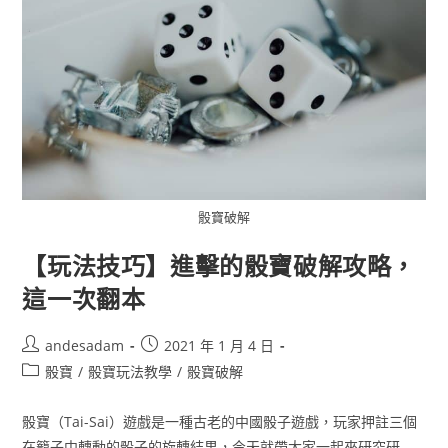
骰寶破解
【玩法技巧】進擊的骰寶破解攻略，
這一次翻本
andesadam
2021 年 1 月 4 日
骰寶
/
骰寶玩法教學
/
骰寶破解
骰寶（Tai-Sai）遊戲是一種古老的中國骰子遊戲，玩家押註三個
在籠子中轉動的骰子的旋轉結果，今天就帶大家一起來研究研