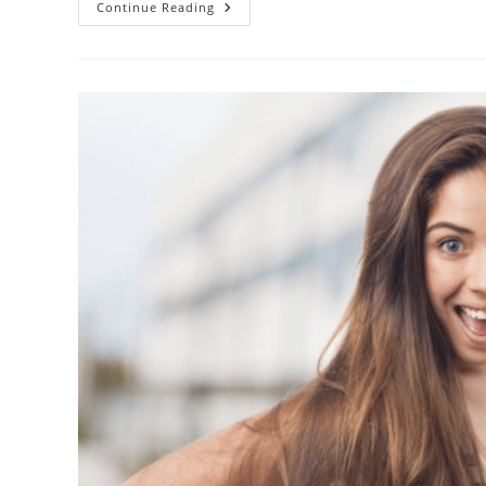
Continue Reading