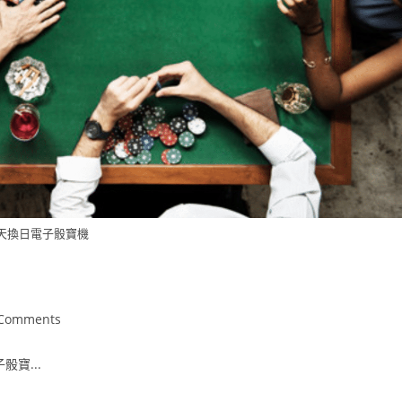
天換日電子骰寶機
 Comments
寶...