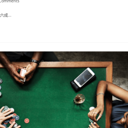
 Comments
成...