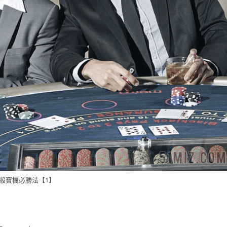
骰寶機必勝法【1】