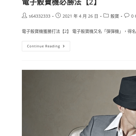
電子骰寶機必勝法【2】
s64332333
2021 年 4 月 26 日
骰寶
0
電子骰寶機獲勝打法【2】 電子骰寶機又名「彈彈機」，得名的
Continue Reading