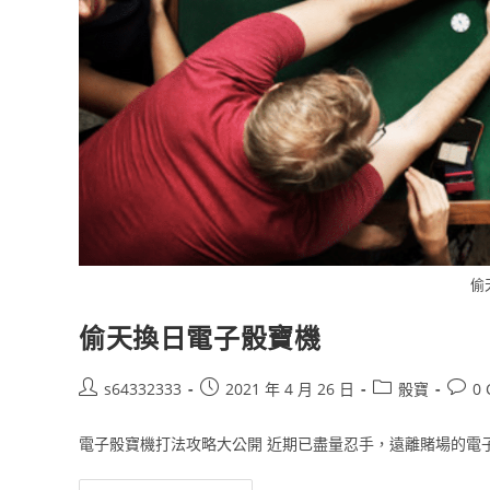
偷
偷天換日電子骰寶機
s64332333
2021 年 4 月 26 日
骰寶
0
電子骰寶機打法攻略大公開 近期已盡量忍手，遠離賭場的電子骰