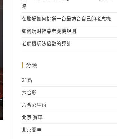
略
在賭場如何挑選一台最適合自己的老虎機
如何玩財神爺老虎機規則
老虎機玩法倍數的算計
分類
21點
六合彩
六合彩生肖
北京 賽車
北京賽車