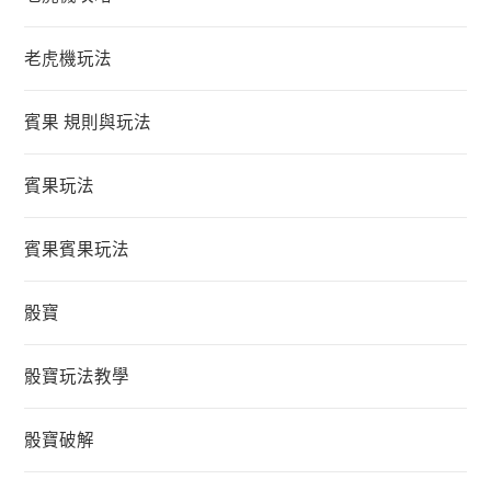
老虎機玩法
賓果 規則與玩法
賓果玩法
賓果賓果玩法
骰寶
骰寶玩法教學
骰寶破解