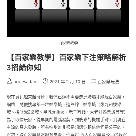
百家樂教學
【百家樂教學】百家樂下注策略解析
3招給你知
andesadam
2021 年 2 月 10 日
百家樂玩法
現在資訊越來越發達，我們已經不需要走進賭場才能玩百家樂，
網路上隨便搜尋都一堆娛樂城，這些線上娛樂城（像九州娛樂
城、招財8娛樂城、星城online、老子有錢、大老爺娛樂城等等）
為了取信玩家，從早期的電腦發牌，到後來的機械手臂，到現在
主流的真人發牌，所有進步無非都是想讓你相信他們是公平的。
沒錯，從百家樂基本概念來看，你要說 真人百家樂是公平的我沒