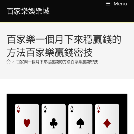
Menu
百家樂娛樂城
百家樂一個月下來穩贏錢的
方法百家樂贏錢密技
>
百家樂一個月下來穩贏錢的方法百家樂贏錢密技