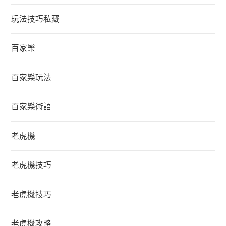
玩法技巧私藏
百家樂
百家樂玩法
百家樂術語
老虎機
老虎機技巧
老虎機技巧
老虎機攻略