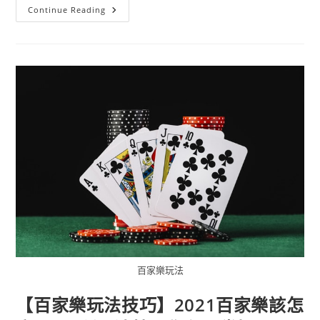
Continue Reading
百家樂玩法
【百家樂玩法技巧】2021百家樂該怎