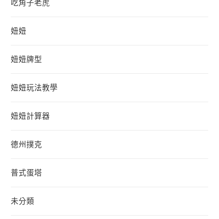
吃角子老虎
妞妞
妞妞牌型
妞妞玩法教學
妞妞計算器
德州撲克
普式蛋塔
未分類