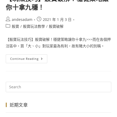
你十拿九穩！
andesadam
2021 年 1 月 3 日
骰寶
/
骰寶玩法教學
/
骰寶破解
【骰寶玩法技巧】骰寶破解！穩健策略讓你十拿九>>>而在各個押
注區中，買「大、小」對玩家最為有利，故有賭大小的別稱。
Continue Reading
近期文章