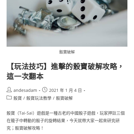
骰寶破解
【玩法技巧】進擊的骰寶破解攻略，
這一次翻本
andesadam
2021 年 1 月 4 日
骰寶
/
骰寶玩法教學
/
骰寶破解
骰寶（Tai-Sai）遊戲是一種古老的中國骰子遊戲，玩家押註三個
在籠子中轉動的骰子的旋轉結果，今天就帶大家一起來研究研
究；骰寶破解攻略！