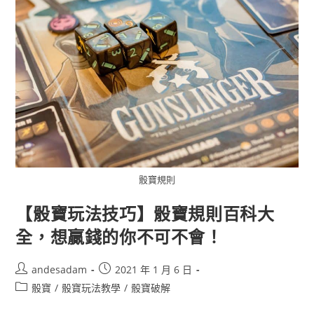
骰寶規則
【骰寶玩法技巧】骰寶規則百科大
全，想贏錢的你不可不會！
andesadam
2021 年 1 月 6 日
骰寶
/
骰寶玩法教學
/
骰寶破解