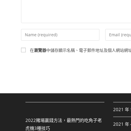
在
瀏覽器
中儲存顯示名稱、電子郵件地址及個人網站網
2021 年 
2022賭場贏錢方法，最熱門的吃角子老
2021 年 
虎機3種技巧