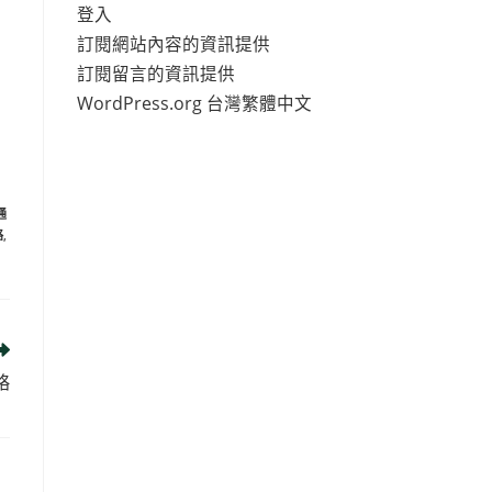
登入
訂閱網站內容的資訊提供
訂閱留言的資訊提供
WordPress.org 台灣繁體中文
通
略
,
略