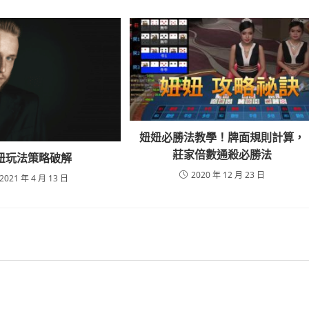
妞妞必勝法教學！牌面規則計算，
莊家倍數通殺必勝法
妞玩法策略破解
2020 年 12 月 23 日
2021 年 4 月 13 日