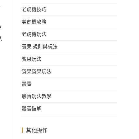
，
老虎機技巧
老虎機攻略
牌
老虎機玩法
八
賓果 規則與玩法
賓果玩法
賓果賓果玩法
骰寶
骰寶玩法教學
骰寶破解
其他操作