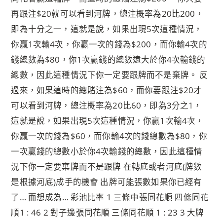
再跟注$20就可以看到河牌，總注概率為20比200，
即為十分之一，這就是說，如果出現5次這種情況，
你贏1次輸4次，你贏一次的錢為$200，而你輸4次的
錢總數為$80，你1次贏錢的總數遠大於你4次輸錢的
總數，因此這種情況下你一定要跟牌而不是棄牌。 反
過來，如果這時的總賭注為$60，而你要跟注$20才
可以看到河牌，總注概率為20比60，即為3分之1，
這就是說，如果出現5次這種情況，你贏1次輸4次，
你贏一次的錢為$60，而你輸4次的錢總數為$80，你
一次贏錢的總數小於你4次輸錢的總數，因此這種情
況下你一定要棄牌而不是跟牌 在轉底或者河底(牌數
是根據河底)成手的機會 出牌可能張數如果你已經有
了… 而想成為… 彩池比率 1 三條中張同花順 四條同花
順1 : 46 2 對子邊張同花順 三條同花順 1 : 23 3 大牌