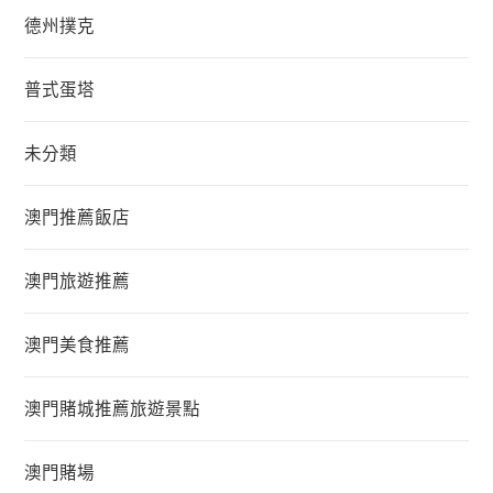
德州撲克
普式蛋塔
未分類
澳門推薦飯店
澳門旅遊推薦
澳門美食推薦
澳門賭城推薦旅遊景點
澳門賭場