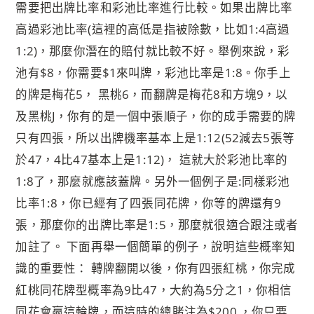
需要把出牌比率和彩池比率進行比較。如果出牌比率
高過彩池比率(這裡的高低是指被除數，比如1:4​​高過
1:2)，那麼你潛在的賠付就比較不好。舉例來說，彩
池有$8，你需要$1來叫牌，彩池比率是1:8。你手上
的牌是梅花5， 黑桃6，而翻牌是梅花8和方塊9，以
及黑桃J，你有的是一個中張順子，你的成手需要的牌
只有四張，所以出牌機率基本上是1:12(52減去5張等
於47，4比47基本上是1:12)， 這就大於彩池比率的
1:8了，那麼就應該蓋牌。另外一個例子是:同樣彩池
比率1:8，你已經有了四張同花牌，你等的牌還有9
張，那麼你的出牌比率是1:5，那麼就很適合跟注或者
加註了。 下面再舉一個簡單的例子，說明這些概率知
識的重要性： 轉牌翻開以後，你有四張紅桃，你完成
紅桃同花牌型概率為9比47，大約為5分之1，你相信
同花會贏這輪牌，而這時的總賭注為$200 ，你只要