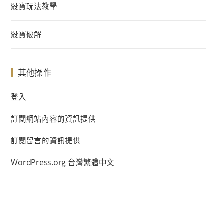
骰寶玩法教學
骰寶破解
其他操作
登入
訂閱網站內容的資訊提供
訂閱留言的資訊提供
WordPress.org 台灣繁體中文