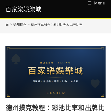
Menu
百家樂娛樂城
>
德州撲克
>
德州撲克教程：彩池比率和出牌比率
德州撲克教程：彩池比率和出牌比