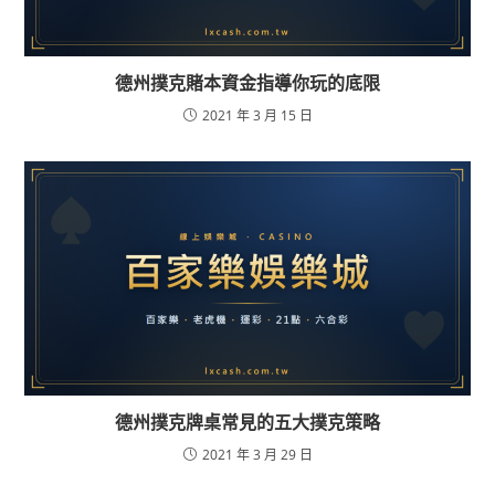
德州撲克賭本資金指導你玩的底限
2021 年 3 月 15 日
德州撲克牌桌常見的五大撲克策略
2021 年 3 月 29 日