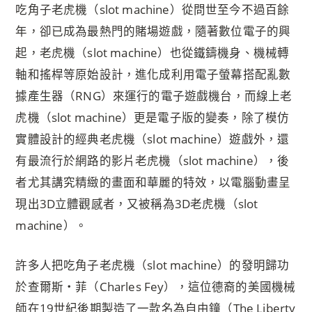
吃角子老虎機（slot machine）從問世至今不過百餘
年，卻已成為最熱門的賭場遊戲，隨著數位電子的興
起，老虎機（slot machine）也從鐵鑄機身、機械轉
軸和搖桿等原始設計，進化成利用電子螢幕搭配亂數
據產生器（RNG）來運行的電子遊戲機台，而線上老
虎機（slot machine）更是電子版的變奏，除了模仿
實體設計的經典老虎機（slot machine）遊戲外，還
有最流行於網路的影片老虎機（slot machine），後
者尤其講究精緻的畫面和華麗的特效，以電腦動畫呈
現出3D立體觀感者，又被稱為3D老虎機（slot
machine）。
許多人把吃角子老虎機（slot machine）的發明歸功
於查爾斯‧菲（Charles Fey），這位德裔的美國機械
師在19世紀後期製造了一款名為自由鐘（The Liberty