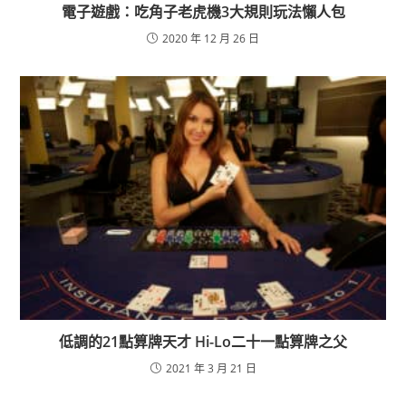
電子遊戲：吃角子老虎機3大規則玩法懶人包
2020 年 12 月 26 日
低調的21點算牌天才 Hi-Lo二十一點算牌之父
2021 年 3 月 21 日