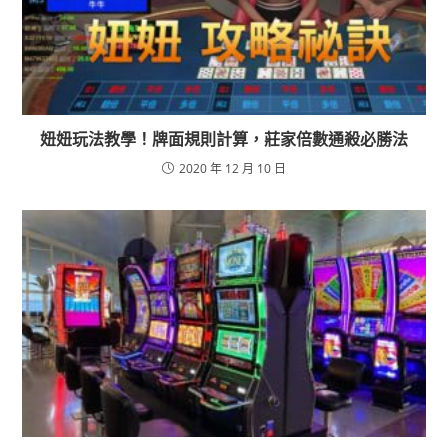
妞妞玩法教學！牌面規則計算，莊家倍數通殺必勝法
2020 年 12 月 10 日