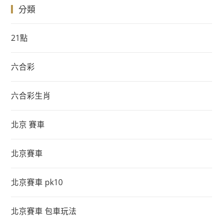
分類
21點
六合彩
六合彩生肖
北京 賽車
北京賽車
北京賽車 pk10
北京賽車 包車玩法