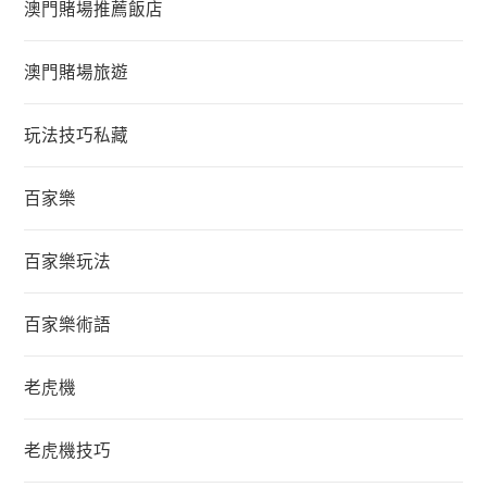
澳門賭場推薦飯店
澳門賭場旅遊
玩法技巧私藏
百家樂
百家樂玩法
百家樂術語
老虎機
老虎機技巧