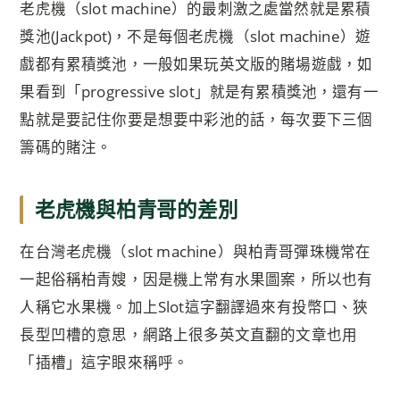
老虎機（slot machine）的最刺激之處當然就是累積
獎池(Jackpot)，不是每個老虎機（slot machine）遊
戲都有累積獎池，一般如果玩英文版的賭場遊戲，如
果看到「progressive slot」就是有累積獎池，還有一
點就是要記住你要是想要中彩池的話，每次要下三個
籌碼的賭注。
老虎機與柏青哥的差別
在台灣老虎機（slot machine）與柏青哥彈珠機常在
一起俗稱柏青嫂，因是機上常有水果圖案，所以也有
人稱它水果機。加上Slot這字翻譯過來有投幣口、狹
長型凹槽的意思，網路上很多英文直翻的文章也用
「插槽」這字眼來稱呼。