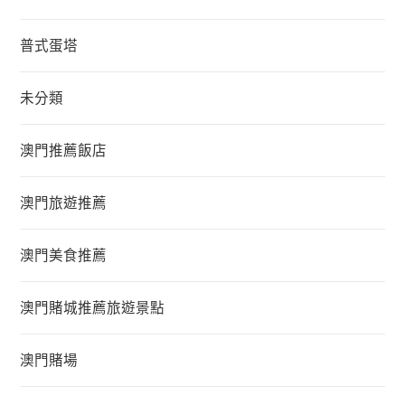
普式蛋塔
未分類
澳門推薦飯店
澳門旅遊推薦
澳門美食推薦
澳門賭城推薦旅遊景點
澳門賭場