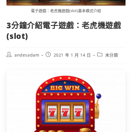
電子遊戲：老虎機遊戲(slot)基本模式介紹
3分鐘介紹電子遊戲：老虎機遊戲
(slot)
andesadam
2021 年 1 月 14 日
未分類