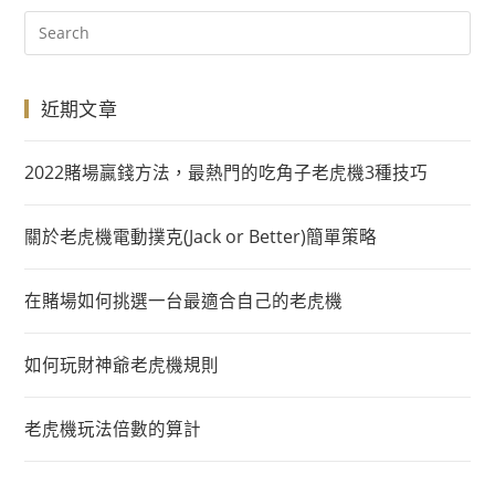
近期文章
2022賭場贏錢方法，最熱門的吃角子老虎機3種技巧
關於老虎機電動撲克(Jack or Better)簡單策略
在賭場如何挑選一台最適合自己的老虎機
如何玩財神爺老虎機規則
老虎機玩法倍數的算計