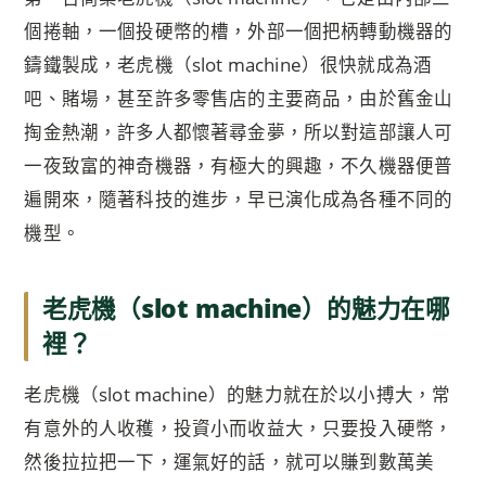
個捲軸，一個投硬幣的槽，外部一個把柄轉動機器的
鑄鐵製成，老虎機（slot machine）很快就成為酒
吧、賭場，甚至許多零售店的主要商品，由於舊金山
掏金熱潮，許多人都懷著尋金夢，所以對這部讓人可
一夜致富的神奇機器，有極大的興趣，不久機器便普
遍開來，隨著科技的進步，早已演化成為各種不同的
機型。
老虎機（slot machine）的魅力在哪
裡？
老虎機（slot machine）的魅力就在於以小搏大，常
有意外的人收穫，投資小而收益大，只要投入硬幣，
然後拉拉把一下，運氣好的話，就可以賺到數萬美