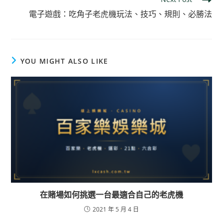
電子遊戲：吃角子老虎機玩法、技巧、規則、必勝法
YOU MIGHT ALSO LIKE
在賭場如何挑選一台最適合自己的老虎機
2021 年 5 月 4 日