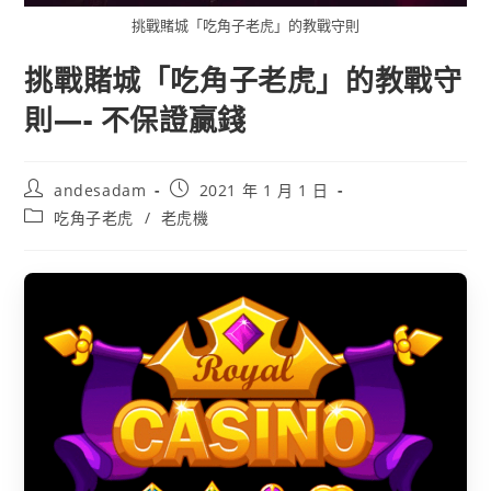
挑戰賭城「吃角子老虎」的教戰守則
挑戰賭城「吃角子老虎」的教戰守
則—- 不保證贏錢
andesadam
2021 年 1 月 1 日
吃角子老虎
/
老虎機