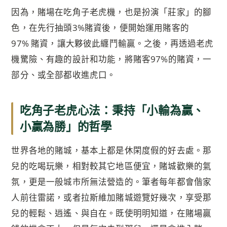
因為，賭場在吃角子老虎機，也是扮演「莊家」的腳
色，在先行抽頭3%賭資後，便開始運用賭客的
97% 賭資，讓大夥彼此纏鬥輸贏。之後，再透過老虎
機驚險、有趣的設計和功能，將賭客97%的賭資，一
部分、或全部都收進虎口。
吃角子老虎心法：
秉持「小輸為贏、
小贏為勝」的哲學
世界各地的賭城，基本上都是休閑度假的好去處。那
兒的吃喝玩樂，相對較其它地區便宜，賭城歡樂的氣
氛，更是一般城市所無法營造的。筆者每年都會偕家
人前往雷諾，或者拉斯維加賭城遊覽好幾次，享受那
兒的輕鬆、逍遙、與自在。既使明明知道，在賭場贏