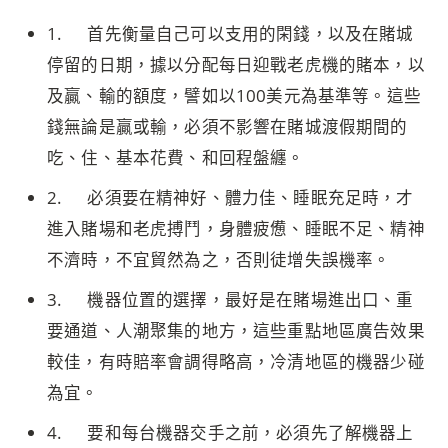
1. 首先衡量自己可以支用的閑錢，以及在賭城
停留的日期，據以分配每日迎戰老虎機的賭本，以
及贏、輸的額度，譬如以100美元為基準等。這些
錢無論是贏或輸，必須不影響在賭城渡假期間的
吃、住、基本花費、和回程盤纏。
2. 必須要在精神好、體力佳、睡眠充足時，才
進入賭場和老虎搏鬥，身體疲憊、睡眠不足、精神
不濟時，不宜貿然為之，否則徒增失誤機率。
3. 機器位置的選擇，最好是在賭場進出口、重
要通道、人潮聚集的地方，這些重點地區廣告效果
較佳，有時賠率會調得略高，冷清地區的機器少碰
為宜。
4. 要和每台機器交手之前，必須先了解機器上