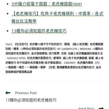
3分鐘介紹電子遊戲：老虎機遊戲(slot)
【老虎機技巧】吃角子老虎機規則、中獎率、各式
機台玩法教學
13種你必須知道的老虎機技巧
TAGS
:
【玩法技巧】老虎機10個不可不知的技巧 - 賭場
,
【線上老虎機】老虎機遊戲
攻略！機率
,
13种你必須知道的老虎机技巧| BY Q458831279 | MEDIUM
,
13種你必
須知道的老虎機技巧- 金合發娛樂城
,
技巧教學- 百家
,
玩線上老虎機赢錢的兩個方法
- GOOGLE SITES
,
玩老虎機的重要技巧| 愛博弈- 線上角子老虎機遊戲
,
破解
,
線上老
虎機技巧 你不知道的老虎機攻略?高手都這樣玩! - CMONEY
,
老虎機的傳奇〔六〕
一場遊戲一場空，一場遊戲一場夢- 【百家
,
賭場離職高管談玩老虎機的技巧- 金合
發娛樂城評價領導品牌
Previous Post
13種你必須知道的老虎機技巧
Next Post