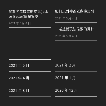
如何玩財神爺老虎機規則
關於老虎機電動撲克(Jack
or Better)簡單策略
2021 年 5 月 4 日
2021 年 5 月 4 日
老虎機玩法倍數的算計
2021 年 5 月 4 日
2021 年 2 月
2021 年 5 月
2021 年 1 月
2021 年 4 月
2020 年 12 月
2021 年 3 月