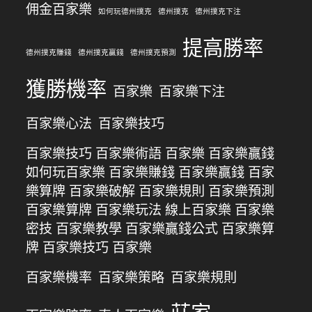
佣金百家樂
如何玩德州撲克
德州撲克
德州撲克下注
提高勝率
德州撲克賺錢
德州撲克贏錢
德州撲克預測
獲勝機率
百家樂
百家樂下注
百家樂心法
百家樂技巧
百家樂技巧 百家樂術語 百家樂 百家樂贏錢
如何玩百家樂 百家樂賺錢 百家樂贏錢 百家
樂算牌 百家樂破解 百家樂規則 百家樂預測
百家樂算牌 百家樂玩法 線上百家樂 百家樂
密技 百家樂教學 百家樂贏錢公式 百家樂算
牌 百家樂技巧 百家樂
百家樂機率
百家樂策略
百家樂規則