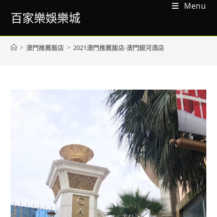
Menu
百家樂娛樂城
>
澳門推薦飯店
>
2021澳門推薦飯店-澳門銀河酒店