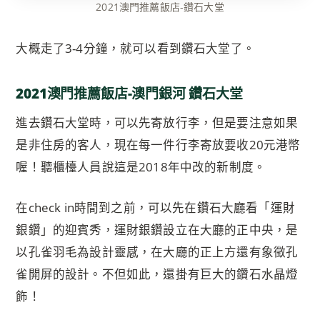
2021澳門推薦飯店-鑽石大堂
大概走了3-4分鐘，就可以看到鑽石大堂了。
2021澳門推薦飯店-澳門銀河 鑽石大堂
進去鑽石大堂時，可以先寄放行李，但是要注意如果
是非住房的客人，現在每一件行李寄放要收20元港幣
喔！聽櫃檯人員說這是2018年中改的新制度。
在check in時間到之前，可以先在鑽石大廳看「運財
銀鑽」的迎賓秀，運財銀鑽設立在大廳的正中央，是
以孔雀羽毛為設計靈感，在大廳的正上方還有象徵孔
雀開屏的設計。不但如此，還掛有巨大的鑽石水晶燈
飾！