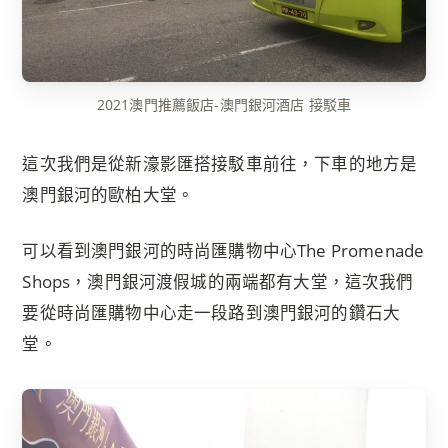
2021澳門推薦飯店-澳門銀河酒店 接駁車
這次我們是從新濠影匯搭接駁車前往，下車的地方是
澳門銀河的歐柏大堂。
可以看到澳門銀河的時尚匯購物中心The Promenade
Shops，澳門銀河渡假城的兩端都有大堂，這次我們
要從時尚匯購物中心走一段路到澳門銀河的鑽石大
堂。