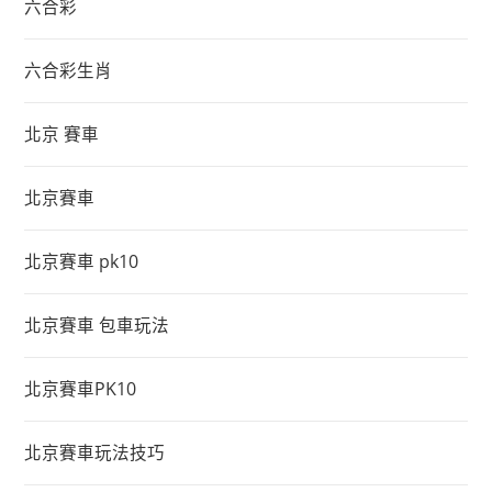
六合彩
六合彩生肖
北京 賽車
北京賽車
北京賽車 pk10
北京賽車 包車玩法
北京賽車PK10
北京賽車玩法技巧