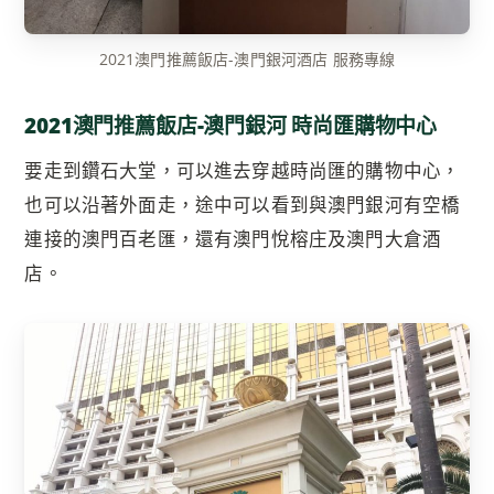
2021澳門推薦飯店-澳門銀河酒店 服務專線
2021澳門推薦飯店-澳門銀河 時尚匯購物中心
要走到鑽石大堂，可以進去穿越時尚匯的購物中心，
也可以沿著外面走，途中可以看到與澳門銀河有空橋
連接的澳門百老匯，還有澳門悅榕庄及澳門大倉酒
店。