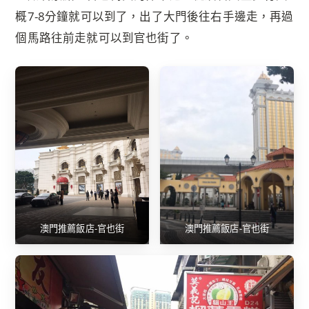
概7-8分鐘就可以到了，出了大門後往右手邊走，再過
個馬路往前走就可以到官也街了。
澳門推薦飯店-官也街
澳門推薦飯店-官也街