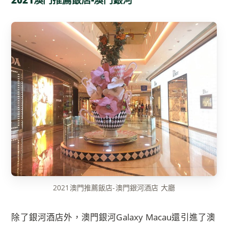
2021澳門推薦飯店-澳門銀河酒店 大廳
除了銀河酒店外，澳門銀河Galaxy Macau還引進了澳