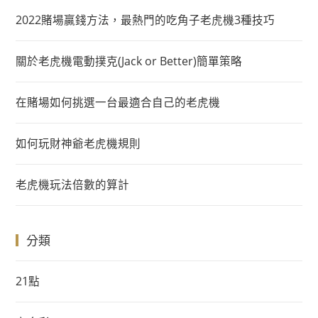
2022賭場贏錢方法，最熱門的吃角子老虎機3種技巧
關於老虎機電動撲克(Jack or Better)簡單策略
在賭場如何挑選一台最適合自己的老虎機
如何玩財神爺老虎機規則
老虎機玩法倍數的算計
分類
21點