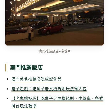
澳門推薦飯店-接駁車
澳門推薦飯店
澳門美食推薦必吃成記粥品
電子遊戲：吃角子老虎機規則玩法懶人包
【老虎機技巧】吃角子老虎機規則、中獎率、各式
機台玩法教學