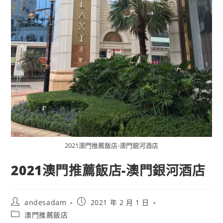
2021澳門推薦飯店-澳門銀河酒店
2021澳門推薦飯店-澳門銀河酒店
andesadam
2021 年 2 月 1 日
澳門推薦飯店