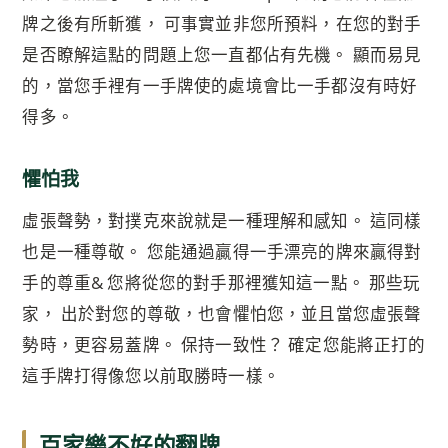
牌之後有所斬獲， 可事實並非您所預料，在您的對手
是否瞭解這點的問題上您一直都佔有先機。 顯而易見
的，當您手裡有一手牌使的處境會比一手都沒有時好
得多。
懼怕我
虛張聲勢，對撲克來說就是一種理解和感知。 這同樣
也是一種尊敬。 您能通過贏得一手漂亮的牌來贏得對
手的尊重& 您將從您的對手那裡獲知這一點。 那些玩
家， 出於對您的尊敬，也會懼怕您，並且當您虛張聲
勢時，更容易蓋牌。 保持一致性？ 確定您能將正打的
這手牌打得像您以前取勝時一樣。
百家樂
不好的翻牌