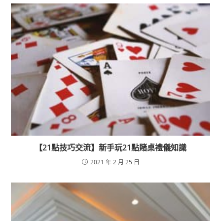
【21點技巧交流】新手玩21點賭桌禮儀知識
2021 年 2 月 25 日