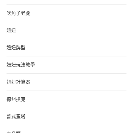
吃角子老虎
妞妞
妞妞牌型
妞妞玩法教學
妞妞計算器
德州撲克
普式蛋塔