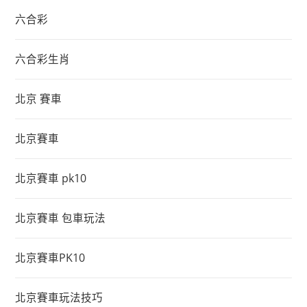
六合彩
六合彩生肖
北京 賽車
北京賽車
北京賽車 pk10
北京賽車 包車玩法
北京賽車PK10
北京賽車玩法技巧