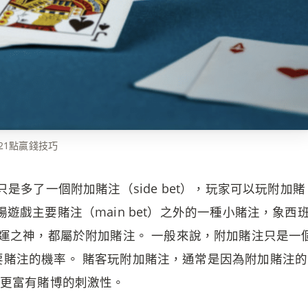
21點贏錢技巧
是多了一個附加賭注（side bet），玩家可以玩附加賭
遊戲主要賭注（main bet）之外的一種小賭注，象西
撲克的幸運之神，都屬於附加賭注。 一般來說，附加賭注只是一
賭注的機率。 賭客玩附加賭注，通常是因為附加賭注的
，更富有賭博的刺激性。