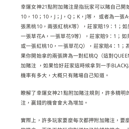
幸運女神21點附加賭注是指玩家可以賭自己開
10，10；10，J；J，Q；K，J等， 或者為
張黑桃10，兩張紅桃K等），莊家賠19：1；
一張草花A，一張草花9等），莊家賠9：1；如
或一張紅桃10，一張草花Q），莊家賠4：1
果你開始拿的兩張牌為一對紅桃Q（這對QUEEN
加賭注 ，如果恰好莊家這時候拿到一手BLACK
機率有多大，大概只有賭場自己知道。
瞭解了幸運女神21點附加賭注規則，許多精明
注，贏錢的機會會大為增加。
實際上，許多玩家要麼每次都押附加賭注，要