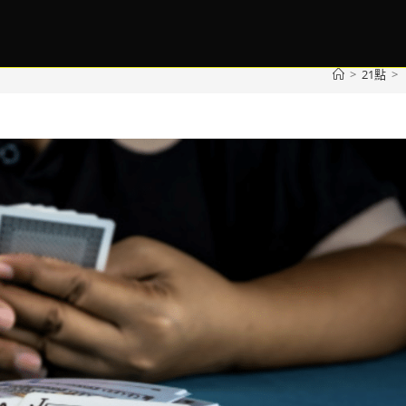
>
21點
>