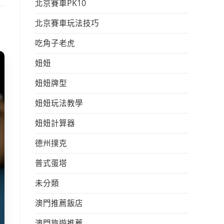
北京賽車PK10
北京賽車玩法技巧
吃角子老虎
妞妞
妞妞牌型
妞妞玩法教學
妞妞計算器
德州撲克
普式蛋塔
未分類
澳門推薦飯店
澳門旅遊推薦