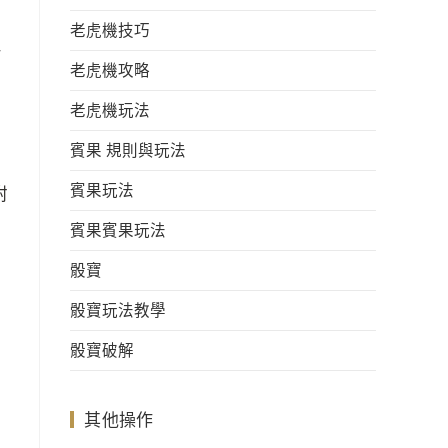
老虎機技巧
兩
老虎機攻略
老虎機玩法
，
賓果 規則與玩法
賓果玩法
附
賓果賓果玩法
骰寶
骰寶玩法教學
骰寶破解
其他操作