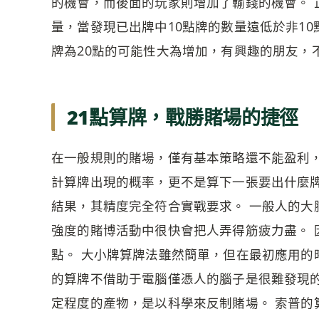
的機會，而後面的玩家則增加了輸錢的機會。 
量，當發現已出牌中10點牌的數量遠低於非1
牌為20點的可能性大為增加，有興趣的朋友，
21點算牌，戰勝賭場的捷徑
在一般規則的賭場，僅有基本策略還不能盈利，
計算牌出現的概率，更不是算下一張要出什麼
結果，其精度完全符合實戰要求。 一般人的大
強度的賭博活動中很快會把人弄得筋疲力盡。 
點。 大小牌算牌法雖然簡單，但在最初應用的
的算牌不借助于電腦僅憑人的腦子是很難發現
定程度的產物，是以科學來反制賭場。 索普的