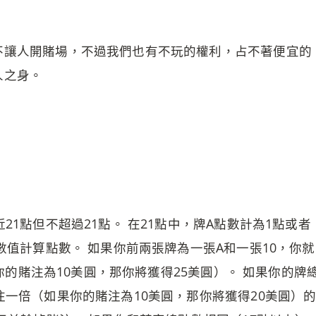
不讓人開賭場，不過我們也有不玩的權利，占不著便宜的
人之身。
1點但不超過21點。 在21點中，牌A點數計為1點或者
數值計算點數。 如果你前兩張牌為一張A和一張10，你就
果你的賭注為10美圓，那你將獲得25美圓）。 如果你的牌
注一倍（如果你的賭注為10美圓，那你將獲得20美圓）