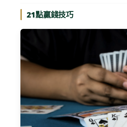
21點贏錢技巧