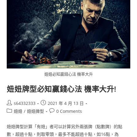
妞妞必知贏錢心法 機率大升
妞妞牌型必知贏錢心法 機率大升!
s64332333
2021 年 4 月 13 日
妞妞
/
妞妞牌型
0 Comments
妞妞牌型計算「有妞」者可以計算另外兩張牌（點數牌）的點
數，超過十點，則取零頭，最多不能超過十點，如16點，為