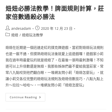
妞妞必勝法教學！牌面規則計算，莊
家倍數通殺必勝法
andesadam
2020 年 12 月 23 日
妞妞
/
妞妞玩法教學
妞妞在近期是一個迅速走紅的撲克牌遊戲，當初對妞妞玩法規則
也是一竅不通，但摸熟妞妞玩法後就愛上這遊戲囉！遊戲家小莉
我在過年時最愛玩的就是妞妞了，在最後一張時最刺激囉！不知
道可以上升倍數還是無妞，我那些姊妹們最不愛給我當莊家，常
常八九點咬到他們翻白眼，一堆網友問小莉「妞妞怎麼玩」，就
讓小莉交各位完整的妞妞玩法規則及妞妞倍數技巧，八點九點上
升～拉拉～哈哈～，一堆網友問小莉「妞妞怎麼玩」
Continue Reading