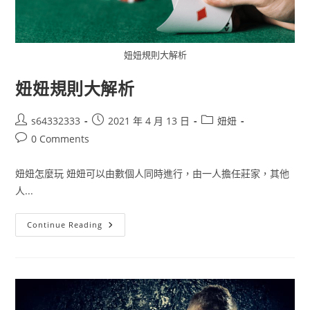
妞妞規則大解析
妞妞規則大解析
s64332333
2021 年 4 月 13 日
妞妞
0 Comments
妞妞怎麼玩 妞妞可以由數個人同時進行，由一人擔任莊家，其他
人...
Continue Reading