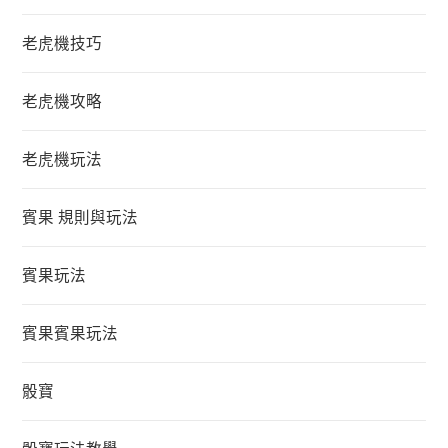
老虎機技巧
老虎機攻略
老虎機玩法
賓果 規則與玩法
賓果玩法
賓果賓果玩法
骰寶