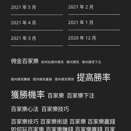
2021 年 2 月
2021 年 5 月
2021 年 1 月
2021 年 4 月
2020 年 12 月
2021 年 3 月
佣金百家樂
如何玩德州撲克
德州撲克
德州撲克下注
提高勝率
德州撲克賺錢
德州撲克贏錢
德州撲克預測
獲勝機率
百家樂
百家樂下注
百家樂心法
百家樂技巧
百家樂技巧 百家樂術語 百家樂 百家樂贏錢
如何玩百家樂 百家樂賺錢 百家樂贏錢 百家