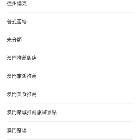
德州撲克
普式蛋塔
未分類
澳門推薦飯店
澳門旅遊推薦
澳門美食推薦
澳門賭城推薦旅遊景點
澳門賭場