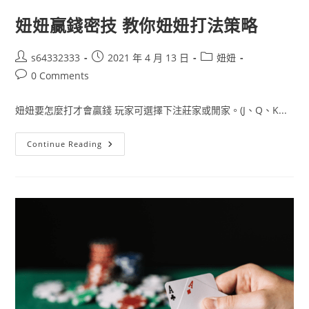
妞妞贏錢密技 教你妞妞打法策略
s64332333
2021 年 4 月 13 日
妞妞
0 Comments
妞妞要怎麼打才會贏錢 玩家可選擇下注莊家或閒家。(J、Q、K...
Continue Reading