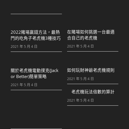
在賭場如何挑選一台最適
2022賭場贏錢方法，最熱
合自己的老虎機
門的吃角子老虎機3種技巧
2021 年 5 月 4 日
2021 年 5 月 4 日
如何玩財神爺老虎機規則
關於老虎機電動撲克(Jack
or Better)簡單策略
2021 年 5 月 4 日
2021 年 5 月 4 日
老虎機玩法倍數的算計
2021 年 5 月 4 日