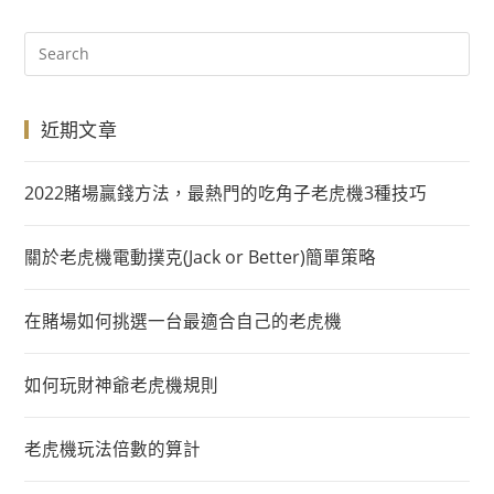
近期文章
2022賭場贏錢方法，最熱門的吃角子老虎機3種技巧
關於老虎機電動撲克(Jack or Better)簡單策略
在賭場如何挑選一台最適合自己的老虎機
如何玩財神爺老虎機規則
老虎機玩法倍數的算計