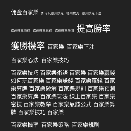
佣金百家樂
如何玩德州撲克
德州撲克
德州撲克下注
提高勝率
德州撲克賺錢
德州撲克贏錢
德州撲克預測
獲勝機率
百家樂
百家樂下注
百家樂心法
百家樂技巧
百家樂技巧 百家樂術語 百家樂 百家樂贏錢
如何玩百家樂 百家樂賺錢 百家樂贏錢 百家
樂算牌 百家樂破解 百家樂規則 百家樂預測
百家樂算牌 百家樂玩法 線上百家樂 百家樂
密技 百家樂教學 百家樂贏錢公式 百家樂算
牌 百家樂技巧 百家樂
百家樂機率
百家樂策略
百家樂規則