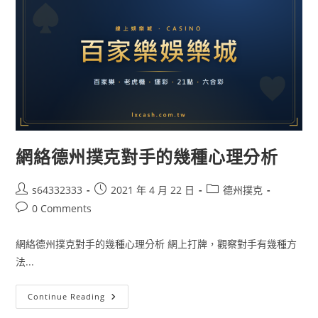
網絡德州撲克對手的幾種心理分析
s64332333
2021 年 4 月 22 日
德州撲克
0 Comments
網絡德州撲克對手的幾種心理分析 網上打牌，觀察對手有幾種方
法...
Continue Reading