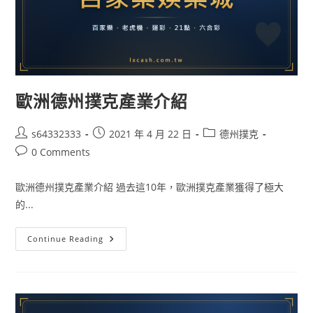
歐洲德州撲克產業介紹
s64332333
2021 年 4 月 22 日
德州撲克
0 Comments
歐洲德州撲克產業介紹 過去這10年，歐洲撲克產業獲得了極大
的...
Continue Reading