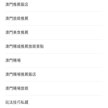
澳門推薦飯店
澳門旅遊推薦
澳門美食推薦
澳門賭城推薦旅遊景點
澳門賭場
澳門賭場推薦飯店
澳門賭場旅遊
玩法技巧私藏