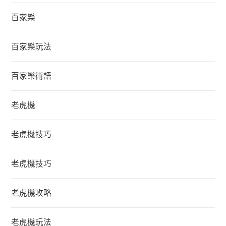
百家樂
百家樂玩法
百家樂術語
老虎機
老虎機技巧
老虎機技巧
老虎機攻略
老虎機玩法