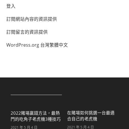
登入
訂閱網站內容的資訊提供
訂閱留言的資訊提供
WordPress.org 台灣繁體中文
在賭場如何挑選一台最適
2022賭場贏錢方法，最熱
合自己的老虎機
門的吃角子老虎機3種技巧
2021 年 5 月 4 日
2021 年 5 月 4 日