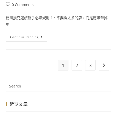
0 Comments
德州撲克遊戲新手必讀規則 1、不要看太多的牌，而是應該蓋掉
更...
Continue Reading
1
2
3
近期文章