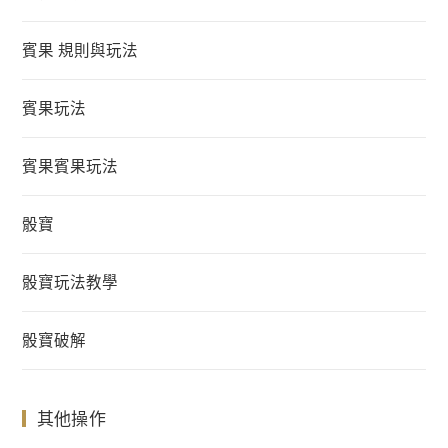
賓果 規則與玩法
賓果玩法
賓果賓果玩法
骰寶
骰寶玩法教學
骰寶破解
其他操作