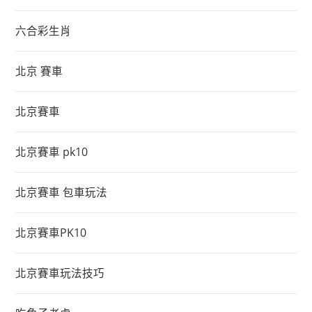
六合彩生肖
北京 賽車
北京賽車
北京賽車 pk10
北京賽車 包車玩法
北京賽車PK10
北京賽車玩法技巧