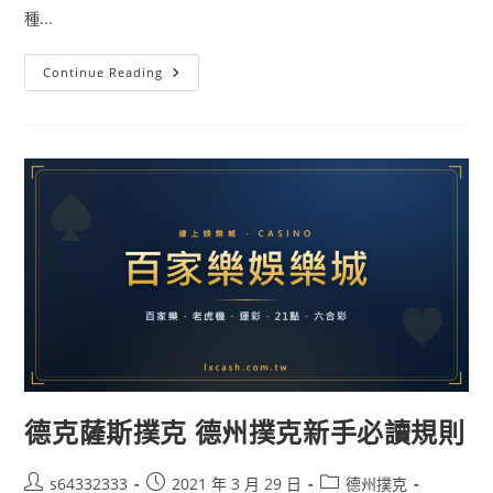
種...
Continue Reading
德克薩斯撲克 德州撲克新手必讀規則
s64332333
2021 年 3 月 29 日
德州撲克