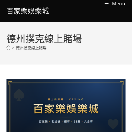
Menu
百家樂娛樂城
德州撲克線上賭場
>
德州撲克線上賭場