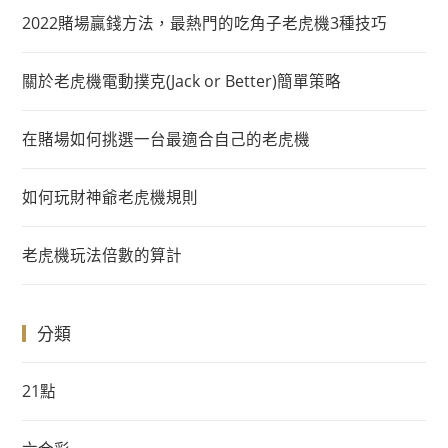
2022賭場贏錢方法，最熱門的吃角子老虎機3種技巧
關於老虎機電動撲克(Jack or Better)簡單策略
在賭場如何挑選一台最適合自己的老虎機
如何玩財神爺老虎機規則
老虎機玩法倍數的算計
分類
21點