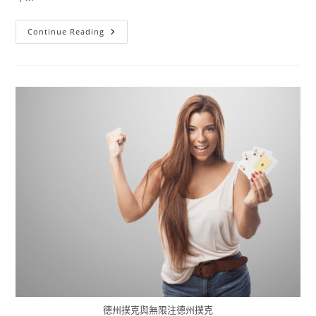
Continue Reading
德州撲克與無限注德州撲克