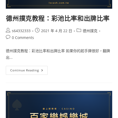
德州撲克教程：彩池比率和出牌比率
s64332333
2021 年 4 月 22 日
德州撲克
0 Comments
德州撲克教程：彩池比率和出牌比率 如果你的起手牌很好，翻牌
出...
Continue Reading