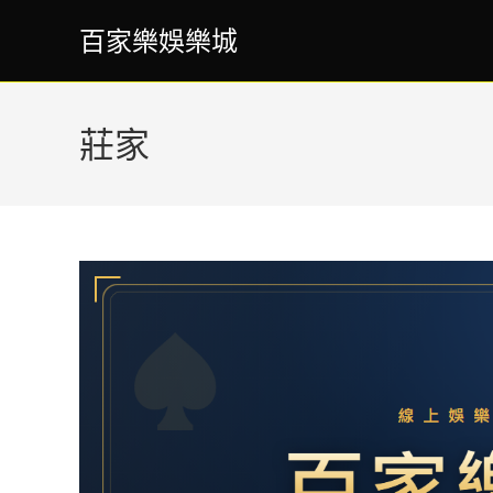
百家樂娛樂城
莊家