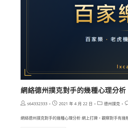
網絡德州撲克對手的幾種心理分析
s64332333
2021 年 4 月 22 日
德州撲克
網絡德州撲克對手的幾種心理分析 網上打牌，觀察對手有幾種方