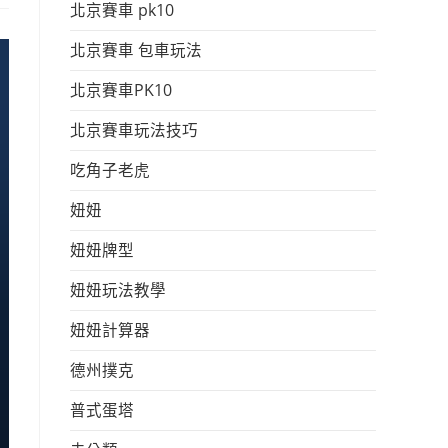
北京賽車 pk10
北京賽車 包車玩法
北京賽車PK10
北京賽車玩法技巧
吃角子老虎
妞妞
妞妞牌型
妞妞玩法教學
妞妞計算器
德州撲克
普式蛋塔