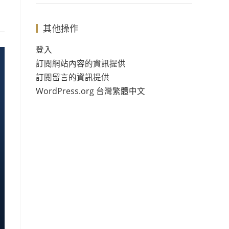
其他操作
登入
訂閱網站內容的資訊提供
訂閱留言的資訊提供
WordPress.org 台灣繁體中文