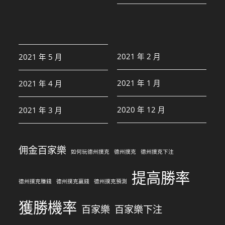
2021 年 2 月
2021 年 5 月
2021 年 1 月
2021 年 4 月
2020 年 12 月
2021 年 3 月
佣金百家樂
如何玩德州撲克
德州撲克
德州撲克下注
提高勝率
德州撲克賺錢
德州撲克贏錢
德州撲克預測
獲勝機率
百家樂
百家樂下注