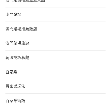
澳門賭城推薦旅遊景點
澳門賭場
澳門賭場推薦飯店
澳門賭場旅遊
玩法技巧私藏
百家樂
百家樂玩法
百家樂術語