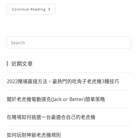
Continue Reading
近期文章
2022賭場贏錢方法，最熱門的吃角子老虎機3種技巧
關於老虎機電動撲克(Jack or Better)簡單策略
在賭場如何挑選一台最適合自己的老虎機
如何玩財神爺老虎機規則