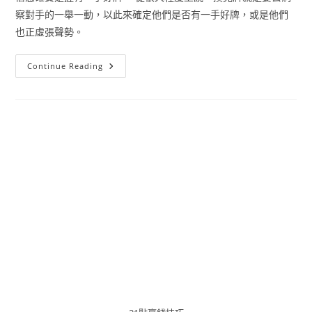
察對手的一舉一動，以此來確定他們是否有一手好牌，或是他們
也正虛張聲勢。
Continue Reading