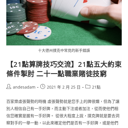
十大德州撲克中常見的新手錯誤
【21點算牌技巧交流】21點五大約束
條件掣肘 二十一點職業賭徒技窮
andesadam
2021 年 2 月 25 日
21點
百家樂虛張聲勢的時機 虛張聲勢就是您手上的牌很爛，但為了讓
別人相信自己有一手好牌，而主動下注或者加注，從而使他們相
信您確實是握有一手好牌。 從很大程度上說，撲克牌就是要去洞
察對手的一舉一動，以此來確定他們是否有一手好牌，或是他們