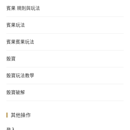
賓果 規則與玩法
賓果玩法
賓果賓果玩法
骰寶
骰寶玩法教學
骰寶破解
其他操作
登入