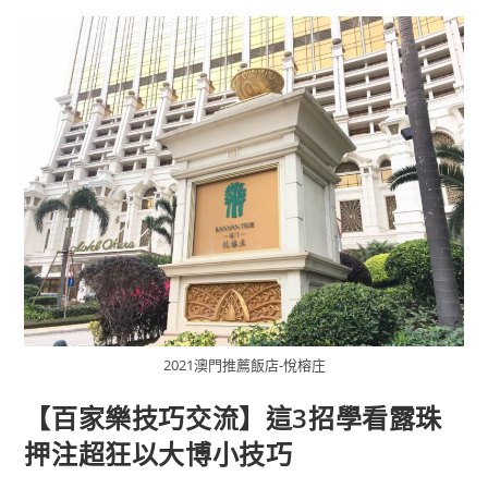
2021澳門推薦飯店-悅榕庄
【百家樂技巧交流】這3招學看露珠
押注超狂以大博小技巧