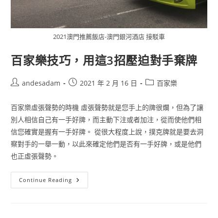
2021澳門推薦飯店-澳門銀河酒店 接駁車
百家樂技巧，用這3招壓迫對手棄牌
andesadam
2021 年 2 月 16 日
百家樂
百家樂虛張聲勢的時機 虛張聲勢就是您手上的牌很爛，但為了讓
別人相信自己有一手好牌，而主動下注或者加注，從而使他們相
信您確實是握有一手好牌。 從很大程度上說，撲克牌就是要去洞
察對手的一舉一動，以此來確定他們是否有一手好牌，或是他們
也正虛張聲勢。
Continue Reading