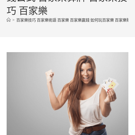
巧 百家樂
>
百家樂技巧 百家樂術語 百家樂 百家樂贏錢 如何玩百家樂 百家樂賺錢