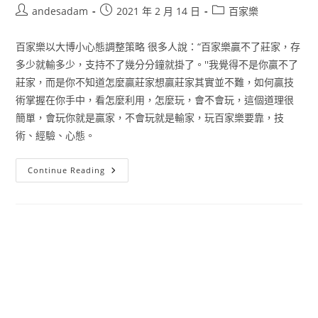
andesadam
2021 年 2 月 14 日
百家樂
百家樂以大博小心態調整策略 很多人說：“百家樂贏不了莊家，存
多少就輸多少，支持不了幾分分鐘就掛了。''我覺得不是你贏不了
莊家，而是你不知道怎麼贏莊家想贏莊家其實並不難，如何贏技
術掌握在你手中，看怎麼利用，怎麼玩，會不會玩，這個道理很
簡單，會玩你就是贏家，不會玩就是輸家，玩百家樂要靠，技
術、經驗、心態。
Continue Reading